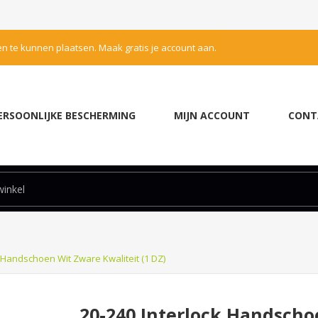
en te kunnen plaatsen. Maak gratis je account aan.
ERSOONLIJKE BESCHERMING
MIJN ACCOUNT
CONT
k Handschoen Wit Zware Kwaliteit (1 DZ)
20-240 Interlock Handscho