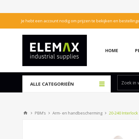
Je hebt een account nodig om prijzen te bekijken en bestelling
HOME
P
ALLE CATEGORIEËN
PBM’s
Arm- en handbescherming
20-240 Interloc