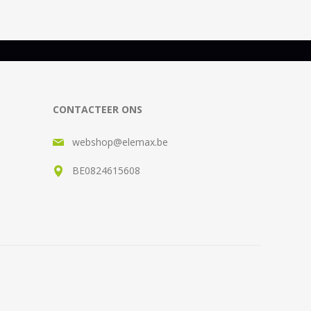
CONTACTEER ONS
webshop@elemax.be
BE0824615608