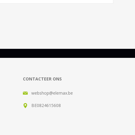
CONTACTEER ONS
webshop@elemax.be
BE0824615608