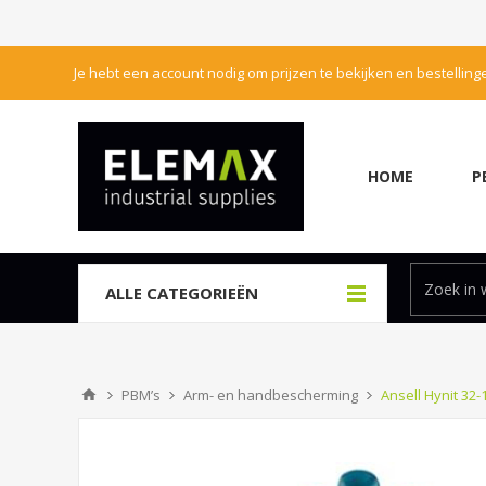
Je hebt een account nodig om prijzen te bekijken en bestelling
HOME
P
ALLE CATEGORIEËN
PBM’s
Arm- en handbescherming
Ansell Hynit 32