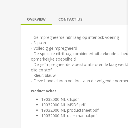
OVERVIEW
CONTACT US
- Geïmpregneerde nitrillaag op interlock voering
- Slip-on
- Volledig geïmpregneerd
- De speciale nitrillaag combineert uitstekende sch
opmerkelijke soepelheid
- De geïmpregneerde vloeistofafstotende laag werkt
olie en stof
- Kleur: blauw
- Deze handschoen voldoet aan de volgende normen
Product fiches
19032000 NL CE.pdf
19032000 NL MSDS.pdf
19032000 NL productsheet.pdf
19032000 NL user manual.pdf