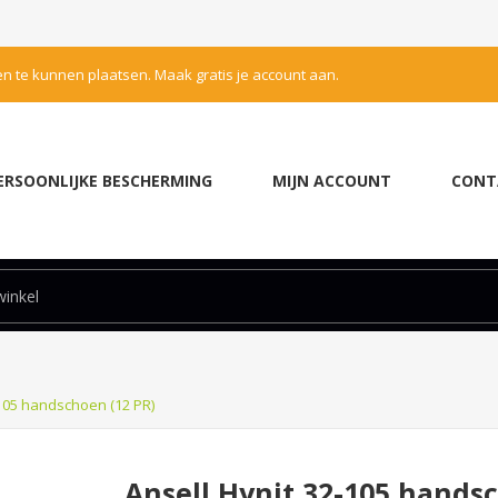
en te kunnen plaatsen. Maak gratis je account aan.
ERSOONLIJKE BESCHERMING
MIJN ACCOUNT
CONT
-105 handschoen (12 PR)
Ansell Hynit 32-105 hands