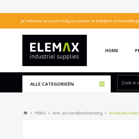
Je hebt een account nodig om prijzen te bekijken en bestelling
HOME
P
ALLE CATEGORIEËN
PBM’s
Arm- en handbescherming
Ansell MicroFle