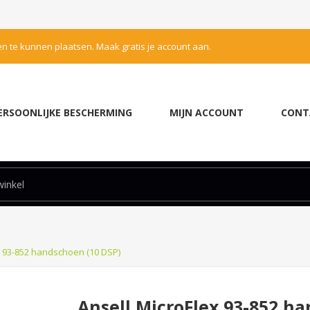
en te kunnen plaatsen. Maak gratis je account aan.
ERSOONLIJKE BESCHERMING
MIJN ACCOUNT
CONT
x 93-852 handschoen (10 DSP)
Ansell MicroFlex 93-852 h