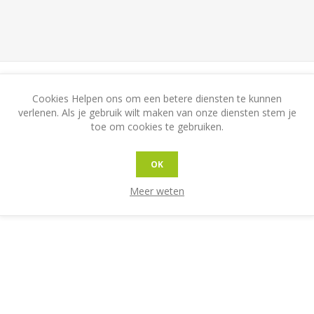
zorgt voor een
Cookies Helpen ons om een betere diensten te kunnen
ateriaal opvalt
verlenen. Als je gebruik wilt maken van onze diensten stem je
ng zonder schuim
toe om cookies te gebruiken.
e voorwerpen bij het
gebruikers te
OK
es en een droge huid
Meer weten