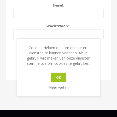
E-mail:
Wachtwoord:
Onthoudt mij?
Wachtwoord vergeten?
Cookies Helpen ons om een betere
diensten te kunnen verlenen. Als je
gebruik wilt maken van onze diensten
stem je toe om cookies te gebruiken.
OK
Meer weten