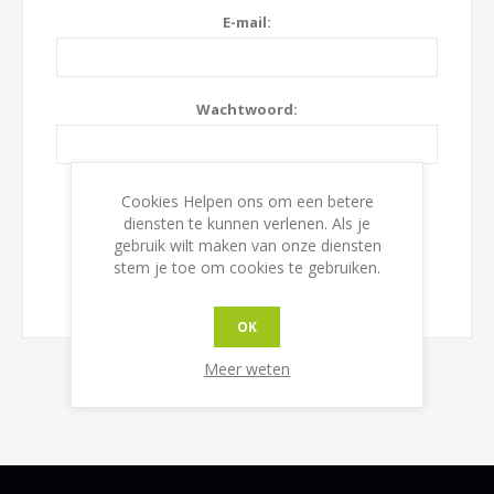
E-mail:
Wachtwoord:
Onthoudt mij?
Wachtwoord vergeten?
Cookies Helpen ons om een betere
diensten te kunnen verlenen. Als je
gebruik wilt maken van onze diensten
stem je toe om cookies te gebruiken.
OK
Meer weten