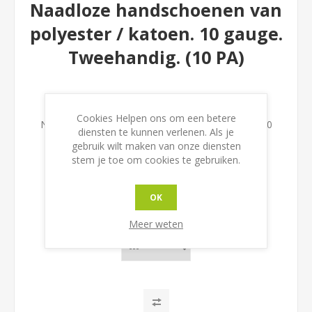
Naadloze handschoenen van
polyester / katoen. 10 gauge.
Tweehandig. (10 PA)
Stuk prijs
Cookies Helpen ons om een betere
Naadloze handschoenen van polyester / katoen. 10
diensten te kunnen verlenen. Als je
gauge. Tweehandig.
gebruik wilt maken van onze diensten
stem je toe om cookies te gebruiken.
EAN:
3660514045132
OK
Meer weten
Maat