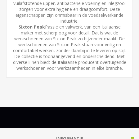
vuilafstotende upper, antibacteriële voering en inlegzool
zorgen voor extra hygiëne en draagcomfort. Deze
eigenschappen zijn onmisbaar in de voedselwerkende
industrie.
Sixton Peak
Passie en vakwerk, van een Italiaanse
maker met scherp oog voor detail. Dat is wat de
werkschoenen van Sixton Peak zo bijzonder maakt. De
werkschoenen van Sixton Peak staan voor veilig en
comfortabel werken, zonder daarbij in te leveren op stijl.
De collectie is toonaangevend en onderscheidend. Met
diverse lijnen biedt de Italiaanse producent overtuigende
werkschoenen voor werkzaamheden in elke branche.
INFORMATIE