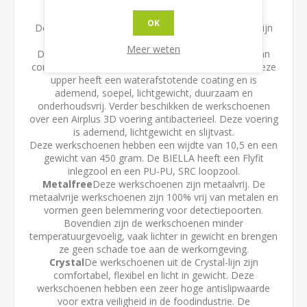
Sixton Peak BIELLA 86205-00
OK
De Sixton Peak Biella werkschoenen uit de Crystal-lijn
hebben een S2 SRC veiligheidsnormering.
Meer weten
Deze werkschoenen hebben een veiligheidsneus van
composiet en een upper gemaakt van microfiber. Deze
upper heeft een waterafstotende coating en is
ademend, soepel, lichtgewicht, duurzaam en
onderhoudsvrij. Verder beschikken de werkschoenen
over een Airplus 3D voering antibacterieel. Deze voering
is ademend, lichtgewicht en slijtvast.
Deze werkschoenen hebben een wijdte van 10,5 en een
gewicht van 450 gram. De BIELLA heeft een Flyfit
inlegzool en een PU-PU, SRC loopzool.
Metalfree
Deze werkschoenen zijn metaalvrij. De
metaalvrije werkschoenen zijn 100% vrij van metalen en
vormen geen belemmering voor detectiepoorten.
Bovendien zijn de werkschoenen minder
temperatuurgevoelig, vaak lichter in gewicht en brengen
ze geen schade toe aan de werkomgeving.
Crystal
De werkschoenen uit de Crystal-lijn zijn
comfortabel, flexibel en licht in gewicht. Deze
werkschoenen hebben een zeer hoge antislipwaarde
voor extra veiligheid in de foodindustrie. De