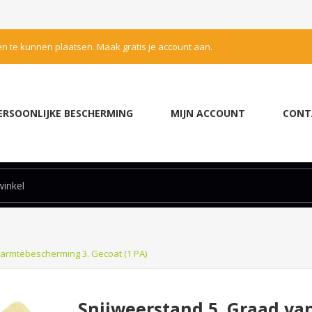
en te kunnen plaatsen. Maak gratis je account aan.
ERSOONLIJKE BESCHERMING
MIJN ACCOUNT
CONT
armtebescherming 3. Gecoat (1 PA)
Snijweerstand 5. Graad v