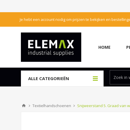
Je hebt een account nodig om prijzen te bekijken en bestelling
HOME
P
ALLE CATEGORIEËN
Textielhandschoenen
Snijweerstand 5. Graad van w