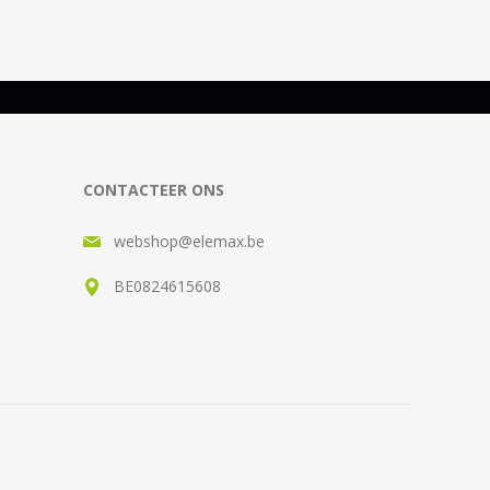
CONTACTEER ONS
webshop@elemax.be
BE0824615608