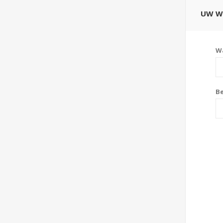
UW W
W
B