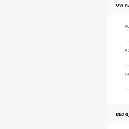
UW P
V
A
E-
BEDRI