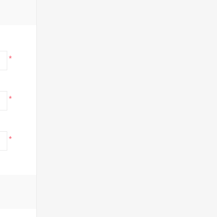
*
*
*