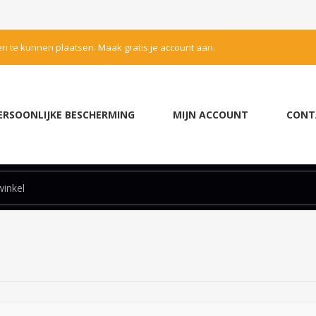
en te kunnen plaatsen. Maak gratis je account aan.
ERSOONLIJKE BESCHERMING
MIJN ACCOUNT
CONT