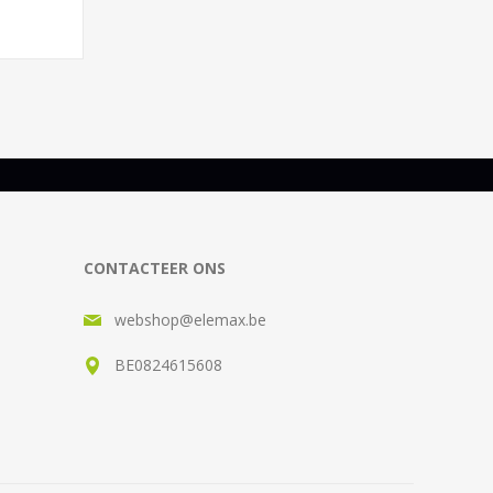
CONTACTEER ONS
webshop@elemax.be
BE0824615608