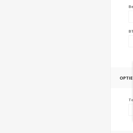
Be
B
OPTIE
T