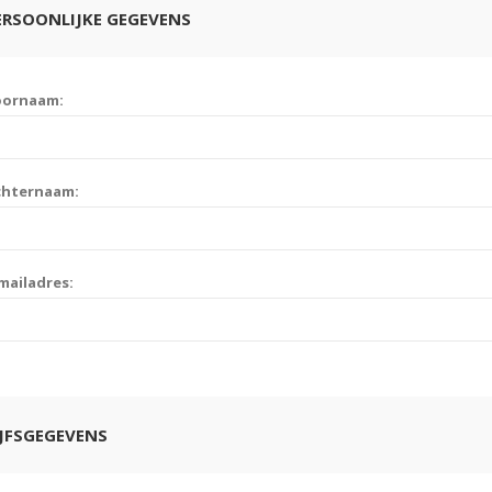
ERSOONLIJKE GEGEVENS
oornaam:
chternaam:
mailadres:
JFSGEGEVENS